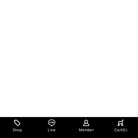
Shop
Line
Member
Cart(
0
)