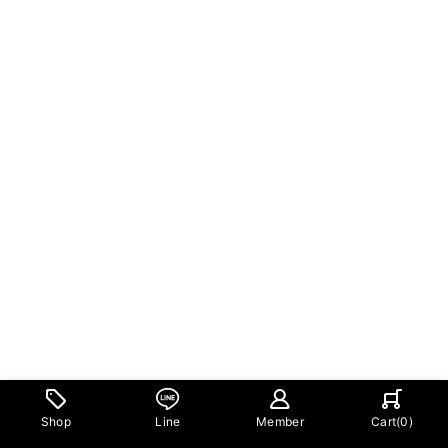
Shop
Line
Member
Cart(
0
)