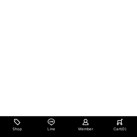
Shop
Line
Member
Cart(
0
)