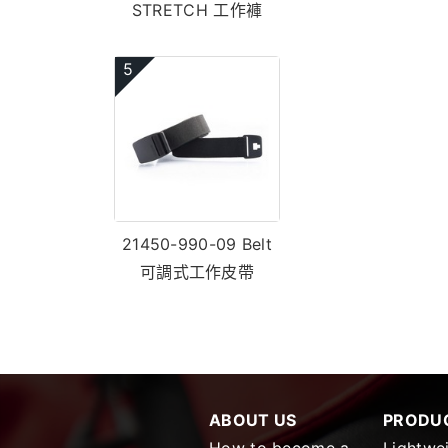
STRETCH 工作褲
5
21450-990-09 Belt
可調式工作皮帶
ABOUT US
PRODU
How to become a
Lightwe