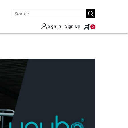
Sign In
|
Sign Up
0