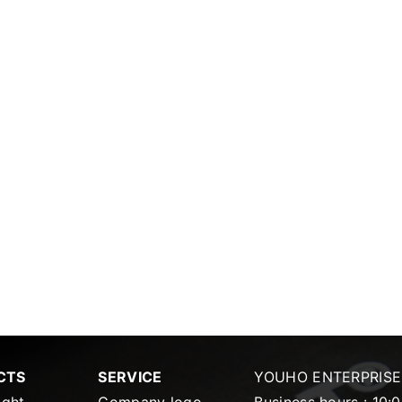
CTS
SERVICE
YOUHO ENTERPRISE 
ight
Company logo
Business hours : 10