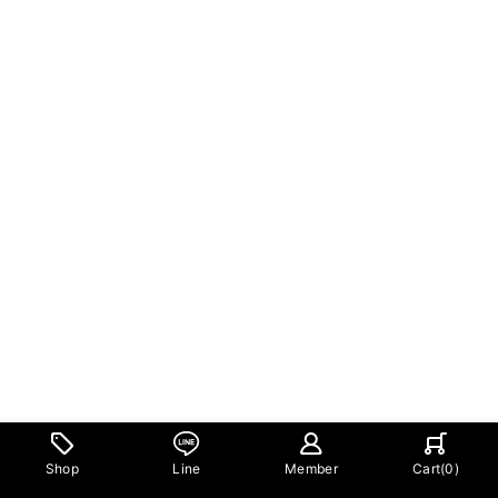
Shop
Line
Member
Cart(
0
)