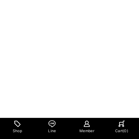
Shop
Line
Member
Cart(
0
)