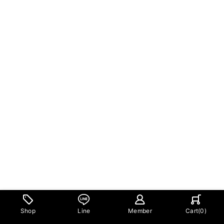
Shop
Line
Member
Cart(
0
)